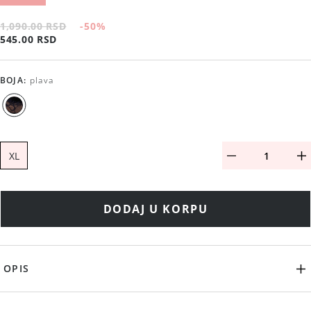
1,090.00 RSD
-50
%
545.00 RSD
BOJA
:
plava
XL
DODAJ U KORPU
OPIS