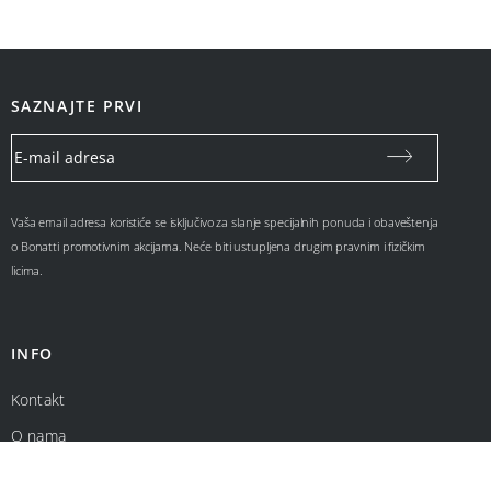
SAZNAJTE PRVI
Vaša email adresa koristiće se isključivo za slanje specijalnih ponuda i obaveštenja
o Bonatti promotivnim akcijama. Neće biti ustupljena drugim pravnim i fizičkim
licima.
INFO
Kontakt
O nama