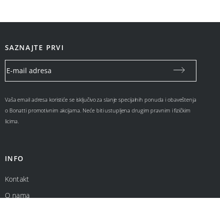
SAZNAJTE PRVI
Vaša email adresa koristiće se isključivo za slanje specijalnih ponuda i obaveštenja
o Bonatti promotivnim akcijama. Neće biti ustupljena drugim pravnim i fizičkim
licima.
INFO
Kontakt
O nama