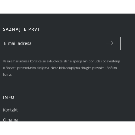
SAZNAJTE PRVI
Vaša email adresa koristiće se isključivo za slanje specijalnih ponuda i obaveštenja
o Bonatti promotivnim akcijama. Neće biti ustupljena drugim pravnim i fizičkim
licima.
INFO
Kontakt
O nama