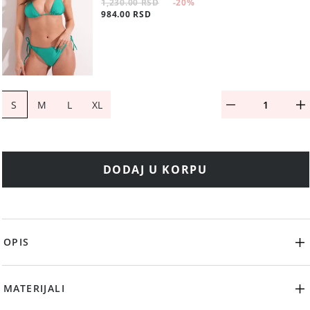
1,230.00 RSD
-20
%
984.00 RSD
S
M
L
XL
DODAJ U KORPU
OPIS
MATERIJALI