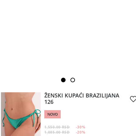
ŽENSKI KUPAĆI BRAZILIJANA
126
NOVO
1,550.00 RSD
-30
%
1,085.00 RSD
-20
%