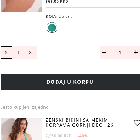
868.00 RSD
BOJA
:
Zelena
S
L
XL
DODAJ U KORPU
Često kupljeni zajedno
ŽENSKI BIKINI SA MEKIM
KORPAMA GORNJI DEO 126
2,050.00 RSD
-40
%