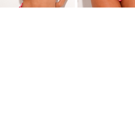
OUTLET
O
ŽENSKI KUPAĆI PUSH UP B
ŽENSKI KUPAĆI BRAZILIJA
KORPA GORNJI DEO 29
2,590.00 RSD
-50
%
1,890.00 RSD
1,295.00 RSD
-20
%
945.00 RSD
1,036.00 RSD
756.00 RSD