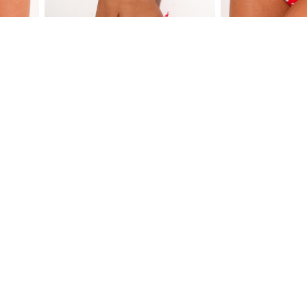
UTLET
OUTLET
NA 29
ŽENSKI BIKINI SA MEKIM
ŽENSKI KUPAĆI S
KORPAMA GORNJI DEO 28
-50
%
1,990.00 RSD
-50
%
1,590.00 RSD
-20
%
995.00 RSD
-20
%
795.00 RSD
796.00 RSD
636.00 RSD