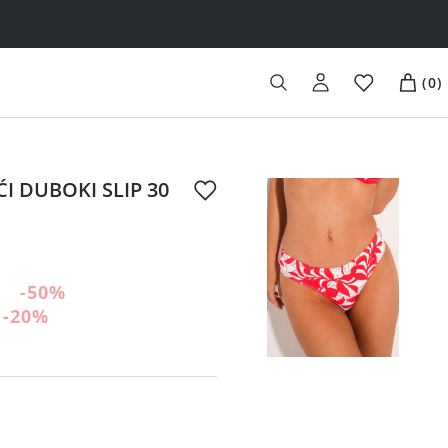
(
0
)
I DUBOKI SLIP 30
-50
%
-20
%