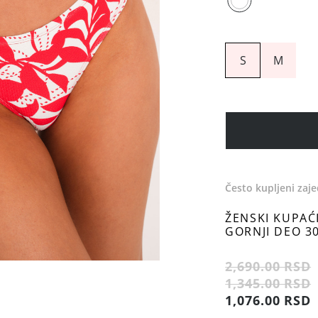
S
M
Često kupljeni zaj
ŽENSKI KUPAĆ
GORNJI DEO 3
2,690.00 RSD
1,345.00 RSD
1,076.00 RSD