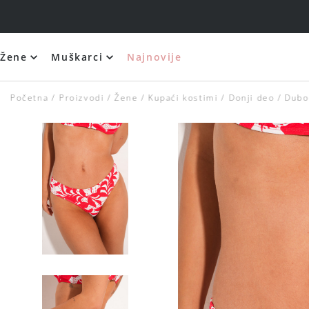
Žene
Muškarci
Najnovije
Početna
Proizvodi
Žene
Kupaći kostimi
Donji deo
Dubo