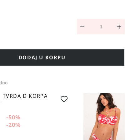
DODAJ U KORPU
edno
I TVRDA D KORPA
0
-50
%
-20
%