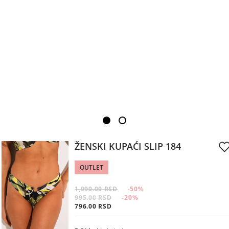
ŽENSKI KUPAĆI SLIP 184
OUTLET
1,990.00 RSD
-50
%
995.00 RSD
-20
%
796.00 RSD