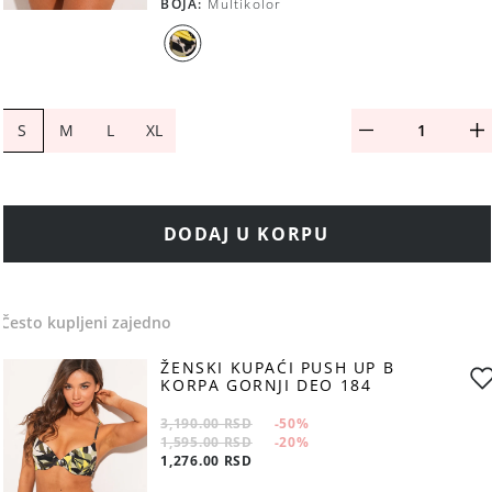
BOJA
:
Multikolor
S
M
L
XL
DODAJ U KORPU
Često kupljeni zajedno
ŽENSKI KUPAĆI PUSH UP B
KORPA GORNJI DEO 184
3,190.00 RSD
-50
%
1,595.00 RSD
-20
%
1,276.00 RSD