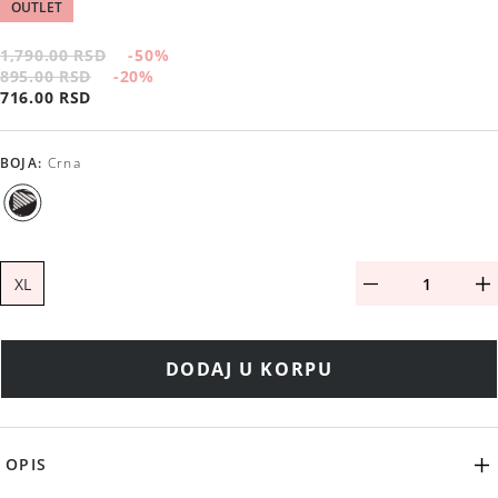
OUTLET
1,790.00 RSD
-50
%
895.00 RSD
-20
%
716.00 RSD
BOJA
:
Crna
XL
DODAJ U KORPU
OPIS