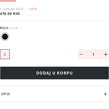
1,190.00 RSD
-60
%
476.00 RSD
BOJA
:
crna
S
DODAJ U KORPU
OPIS