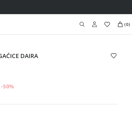
(
0
)
GAĆICE DAIRA
-50
%