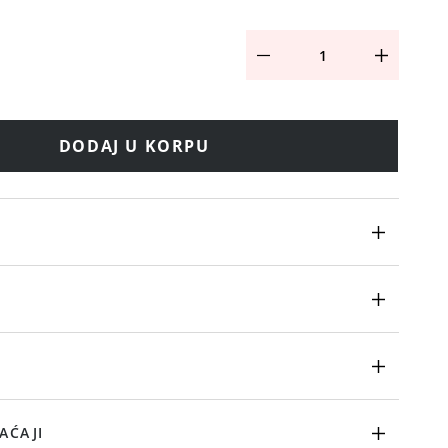
DODAJ U KORPU
AĆAJI