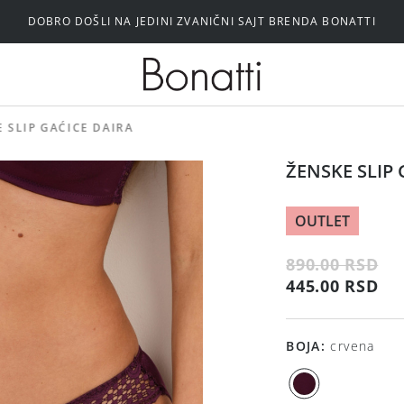
DOBRO DOŠLI NA JEDINI ZVANIČNI SAJT BRENDA BONATTI
Silikonski i samolepljivi brushalteri
 SLIP GAĆICE DAIRA
ŽENSKE SLIP 
OUTLET
890.00 RSD
445.00 RSD
BOJA
:
crvena