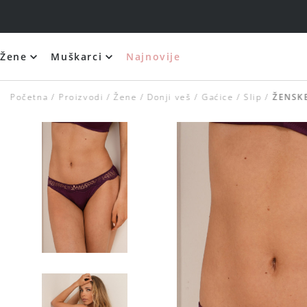
Žene
Muškarci
Najnovije
Početna
Proizvodi
Žene
Donji veš
Gaćice
Slip
ŽENSKE