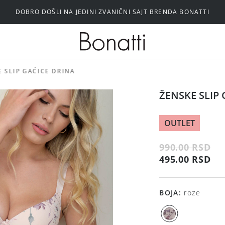
DOBRO DOŠLI NA JEDINI ZVANIČNI SAJT BRENDA BONATTI
Silikonski i samolepljivi brushalteri
 SLIP GAĆICE DRINA
ŽENSKE SLIP
OUTLET
990.00 RSD
495.00 RSD
BOJA
:
roze