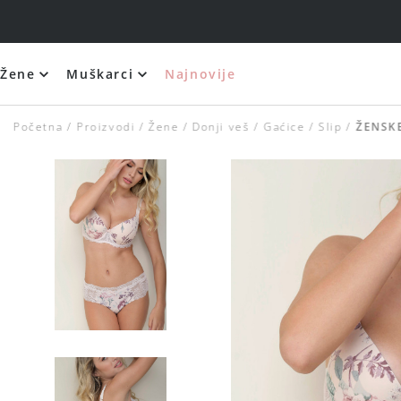
Žene
Muškarci
Najnovije
Početna
Proizvodi
Žene
Donji veš
Gaćice
Slip
ŽENSKE