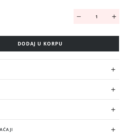
DODAJ U KORPU
AĆAJI