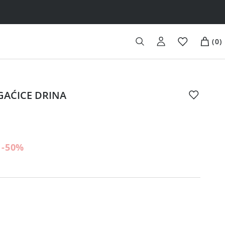
(
0
)
 GAĆICE DRINA
-50
%