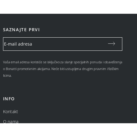
SAZNAJTE PRVI
Vaša email adresa koristiće se isključivo za slanje specijalnih ponuda i obaveštenja
o Bonatti promotivnim akcijama. Neće biti ustupljena drugim pravnim i fizičkim
licima.
INFO
Kontakt
O nama