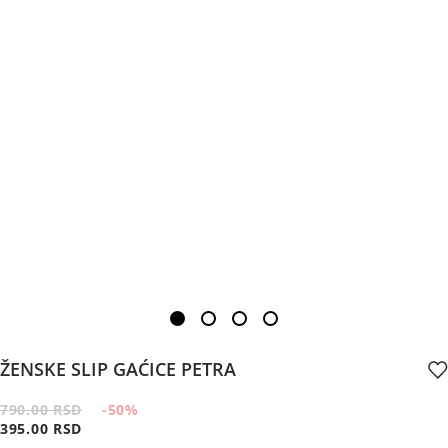
ŽENSKE SLIP GAĆICE PETRA
790.00 RSD
-50
%
395.00 RSD