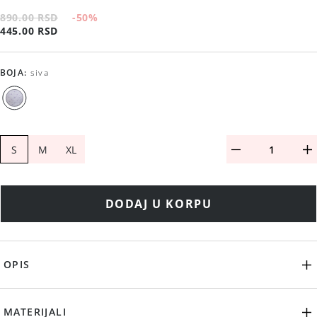
890.00 RSD
-50
%
445.00 RSD
BOJA
:
siva
S
M
XL
DODAJ U KORPU
OPIS
MATERIJALI