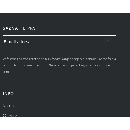
SAZNAJTE PRVI
Vaša email adresa koristiće se isključivo za slanje specijalnih ponuda i obaveštenja
o Bonatti promotivnim akcijama. Neće biti ustupljena drugim pravnim i fizičkim
licima.
INFO
Kontakt
O nama