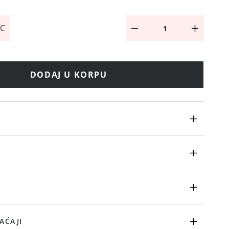
 C
DODAJ U KORPU
AĆAJI