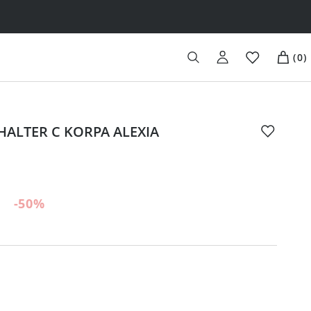
(
0
)
HALTER C KORPA ALEXIA
-50
%