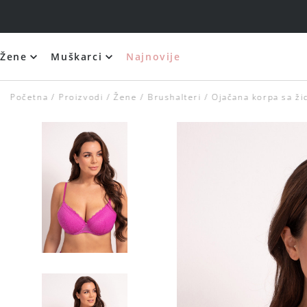
Žene
Muškarci
Najnovije
Početna
Proizvodi
Žene
Brushalteri
Ojačana korpa sa ž