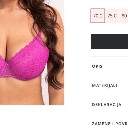
70 C
75 C
80
OPIS
MATERIJALI
DEKLARACIJA
ZAMENE I POVR