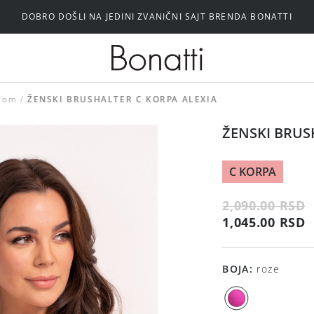
DOBRO DOŠLI NA JEDINI ZVANIČNI SAJT BRENDA BONATTI
Silikonski i samolepljivi brushalteri
icom
ŽENSKI BRUSHALTER C KORPA ALEXIA
ŽENSKI BRUS
C KORPA
2,090.00 RSD
1,045.00 RSD
BOJA
:
roze