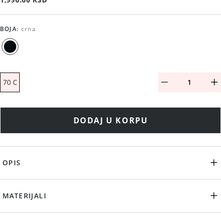
BOJA
:
crna
70 C
DODAJ U KORPU
OPIS
MATERIJALI