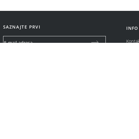
SAZNAJTE PRVI
INFO
Konta
O na
Vaša email adresa koristiće se isključivo za slanje specijalnih
ponuda i obaveštenja o Bonatti promotivnim akcijama. Neće
biti ustupljena drugim pravnim i fizičkim licima.
OPCIJE PLAĆANJA: