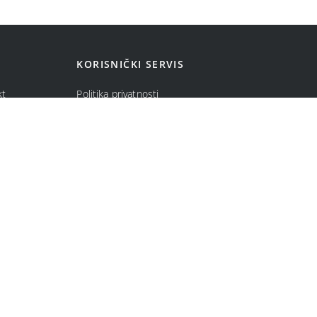
KORISNIČKI SERVIS
kt
Politika privatnosti
ma
Politika kolačića
Opšti uslovi prodaje u internet prodavnici
Uslovi korišćenja internet prodavnice