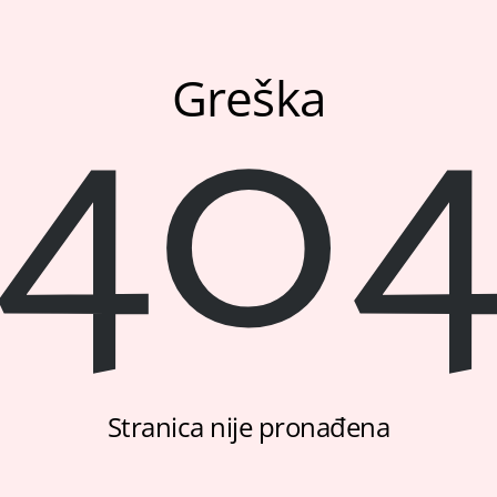
40
Greška
Stranica nije pronađena