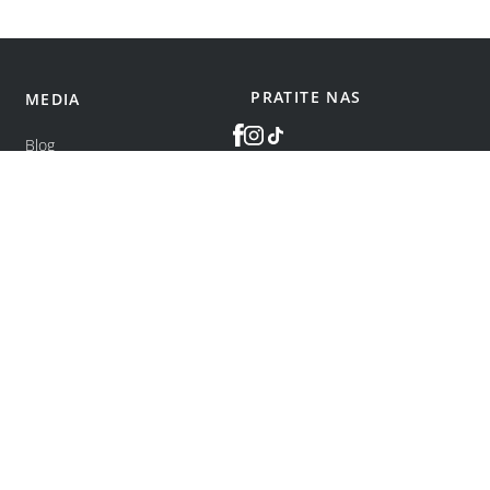
PRATITE NAS
MEDIA
Blog
©
bonatti
2026
.
Sva prava zadržana.