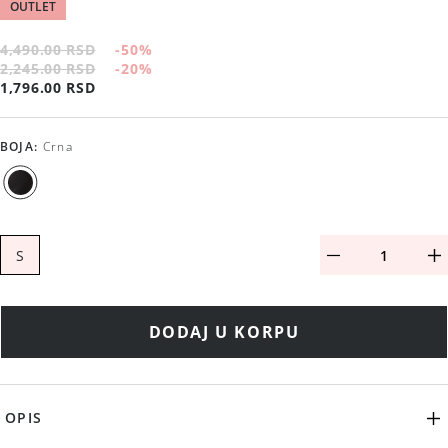
OUTLET
4,490.00 RSD
-50
%
2,245.00 RSD
-20
%
1,796.00 RSD
BOJA
:
Crna
S
DODAJ U KORPU
OPIS