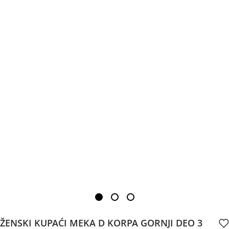
ŽENSKI KUPAĆI MEKA D KORPA GORNJI DEO 3