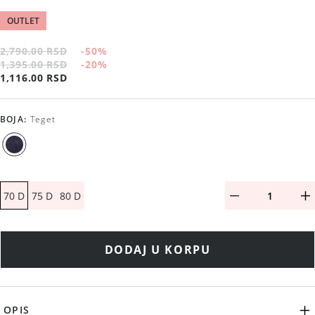
OUTLET
2,790.00 RSD
-50
%
1,395.00 RSD
-20
%
1,116.00 RSD
BOJA
:
Teget
70 D
75 D
80 D
DODAJ U KORPU
OPIS