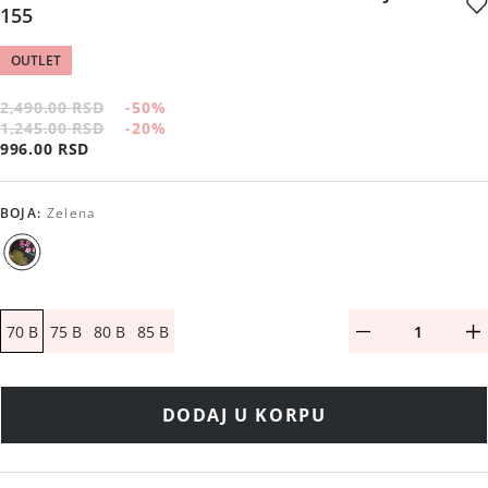
155
OUTLET
2,490.00 RSD
-50
%
1,245.00 RSD
-20
%
996.00 RSD
BOJA
:
Zelena
70 B
75 B
80 B
85 B
DODAJ U KORPU