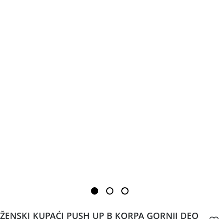
ŽENSKI KUPAĆI PUSH UP B KORPA GORNJI DEO