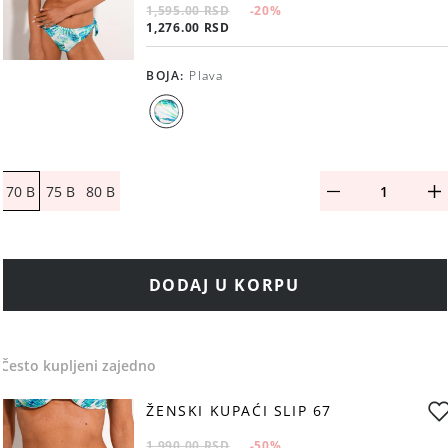
1,595.00 RSD
-20
%
1,276.00 RSD
BOJA
:
Plava
70 B
75 B
80 B
DODAJ U KORPU
Često kupljeni zajedno
ŽENSKI KUPAĆI SLIP 67
1,990.00 RSD
-50
%