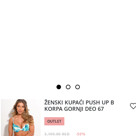
ŽENSKI KUPAĆI PUSH UP B
KORPA GORNJI DEO 67
OUTLET
3,190.00 RSD
-50
%