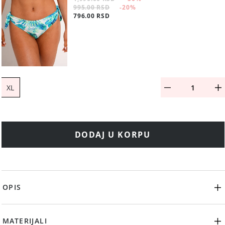
995.00 RSD
-20
%
796.00 RSD
XL
DODAJ U KORPU
OPIS
MATERIJALI