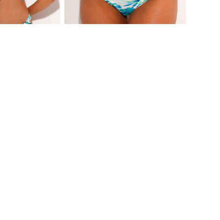
OUTLET
OUTLET
PUSH UP B
ŽENSKI KUPAĆI BRAZILIJANA 68
EO 68
-50
%
1,990.00 RSD
-50
%
-20
%
995.00 RSD
-20
%
796.00 RSD