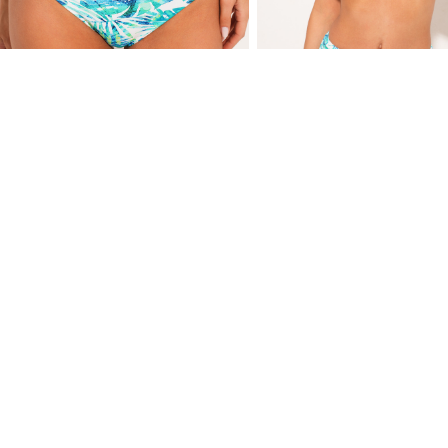
OUTLET
O
ŽENSKI KUPAĆI DUBOKI SLIP 69
ŽENSKI KUPAĆI MEKA C K
GORNJI DEO 69
2,090.00 RSD
-50
%
3,090.00 RSD
1,045.00 RSD
-20
%
1,545.00 RSD
836.00 RSD
1,236.00 RSD