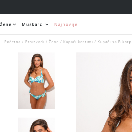
Žene
Muškarci
Najnovije
Početna
Proizvodi
Žene
Kupaći kostimi
Kupaći sa B kor