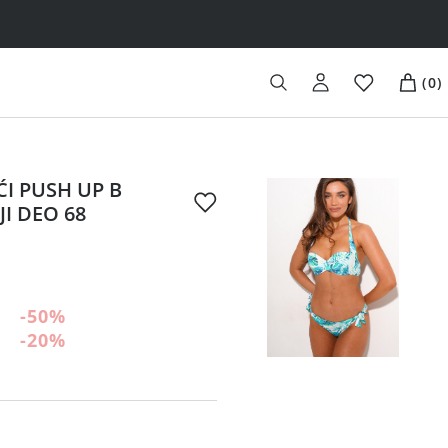
(
0
)
ĆI PUSH UP B
I DEO 68
-50
%
-20
%