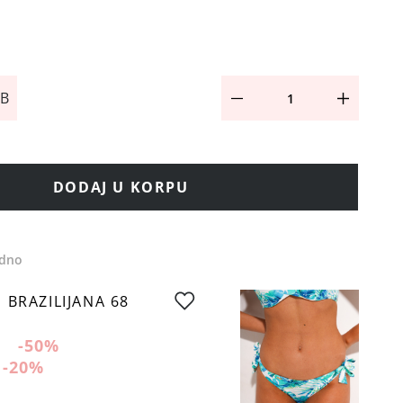
 B
DODAJ U KORPU
edno
 BRAZILIJANA 68
-50
%
-20
%