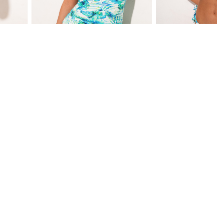
UTLET
OUTLET
ORPA
ŽENSKI JEDNODELNI KUPAĆI 70
ŽENSKI KUPAĆI 
KORPA GORNJI D
-50
%
5,090.00 RSD
-50
%
3,190.00 RSD
-20
%
2,545.00 RSD
-20
%
1,595.00 RSD
2,036.00 RSD
1,276.00 RSD