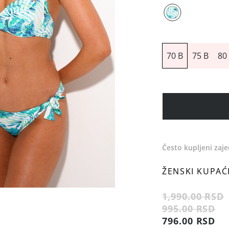
70 B
75 B
80
Često kupljeni zaj
ŽENSKI KUPAĆI
1,990.00 RSD
995.00 RSD
796.00 RSD