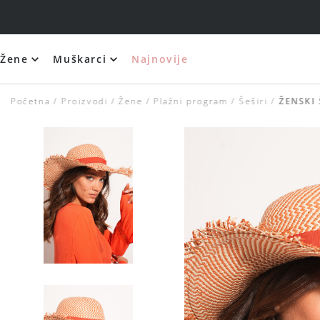
Žene
Muškarci
Najnovije
Početna
Proizvodi
Žene
Plažni program
Šeširi
ŽENSKI 