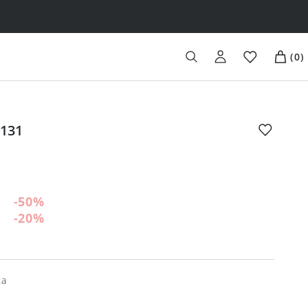
(
0
)
 131
-50
%
-20
%
ta