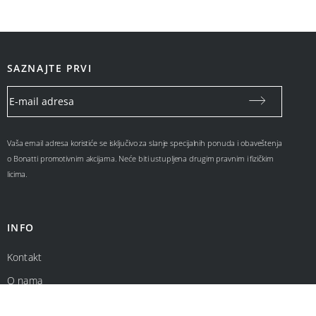
SAZNAJTE PRVI
Vaša email adresa koristiće se isključivo za slanje specijalnih ponuda i obaveštenja
o Bonatti promotivnim akcijama. Neće biti ustupljena drugim pravnim i fizičkim
licima.
INFO
Kontakt
O nama