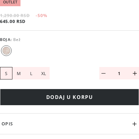
OUTLET
1,290.00 RSD
-50
%
645.00 RSD
BOJA
:
Bež
S
M
L
XL
DODAJ U KORPU
OPIS