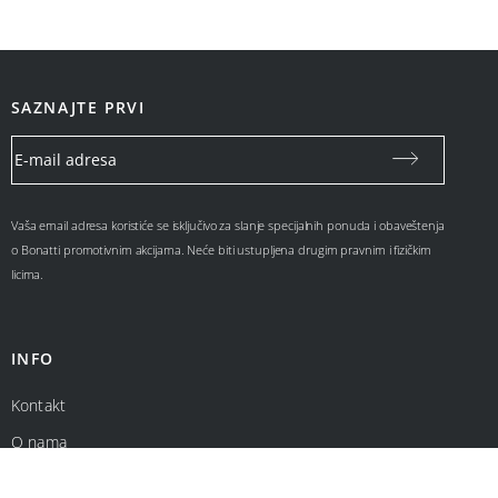
SAZNAJTE PRVI
Vaša email adresa koristiće se isključivo za slanje specijalnih ponuda i obaveštenja
o Bonatti promotivnim akcijama. Neće biti ustupljena drugim pravnim i fizičkim
licima.
INFO
Kontakt
O nama